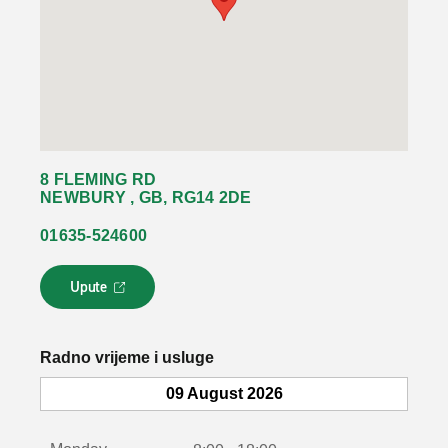
8 FLEMING RD
NEWBURY , GB, RG14 2DE
01635-524600
Upute
L
i
n
k
Radno vrijeme i usluge
s
e
09 August 2026
o
t