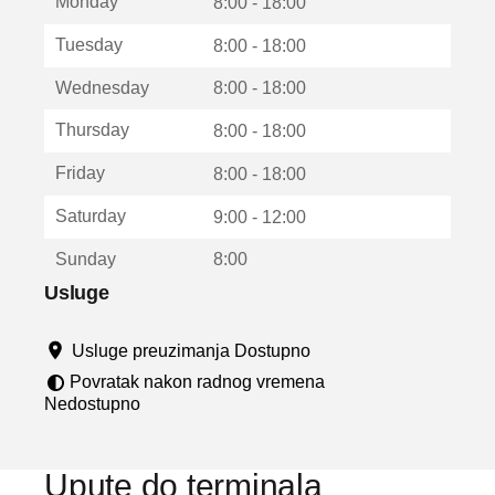
Monday
v
8:00 - 18:00
a
Tuesday
8:00 - 18:00
r
a
Wednesday
8:00 - 18:00
u
n
Thursday
8:00 - 18:00
o
v
Friday
8:00 - 18:00
o
m
Saturday
9:00 - 12:00
p
r
Sunday
8:00
o
z
Usluge
o
r
Usluge preuzimanja Dostupno
u
Povratak nakon radnog vremena
Nedostupno
Upute do terminala