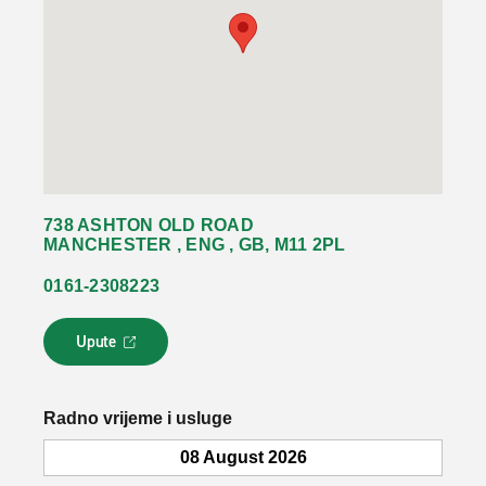
738 ASHTON OLD ROAD
MANCHESTER , ENG , GB, M11 2PL
0161-2308223
Upute
L
i
n
k
Radno vrijeme i usluge
s
e
08 August 2026
o