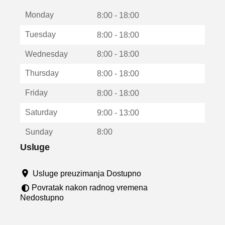
t
Monday
v
8:00 - 18:00
a
Tuesday
8:00 - 18:00
r
a
Wednesday
8:00 - 18:00
u
n
Thursday
8:00 - 18:00
o
v
Friday
8:00 - 18:00
o
m
Saturday
9:00 - 13:00
p
r
Sunday
8:00
o
z
Usluge
o
r
Usluge preuzimanja Dostupno
u
Povratak nakon radnog vremena
Nedostupno