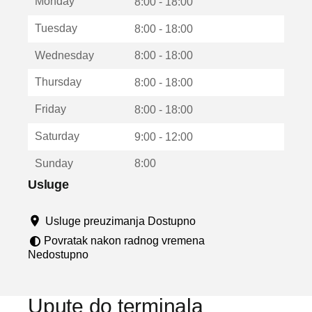
Monday
v
8:00 - 18:00
a
Tuesday
8:00 - 18:00
r
a
Wednesday
8:00 - 18:00
u
n
Thursday
8:00 - 18:00
o
v
Friday
8:00 - 18:00
o
m
Saturday
9:00 - 12:00
p
r
Sunday
8:00
o
z
Usluge
o
r
Usluge preuzimanja Dostupno
u
Povratak nakon radnog vremena
Nedostupno
Upute do terminala