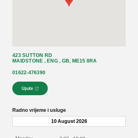
423 SUTTON RD
MAIDSTONE , ENG , GB, ME15 8RA
01622-476390
Upute
L
i
n
k
Radno vrijeme i usluge
s
e
10 August 2026
o
t