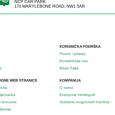
NCP CAR PARK
170 MARYLEBONE ROAD, NW1 5AR
KORISNIČKA PODRŠKA
Pomoć i pitanja
Kontaktirajte nas
a
Mapa Sajta
DNE WEB STRANICE
KOMPANIJA
Irska
O nama
 Njemačka
Enterprise Holdings®
 Francuska
Globalne mogućnosti franšize
Španija