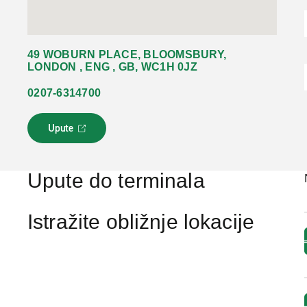
49 WOBURN PLACE, BLOOMSBURY,
LONDON , ENG , GB, WC1H 0JZ
0207-6314700
Upute
L
i
n
k
Upute do terminala
s
e
o
Istražite obližnje lokacije
t
v
a
r
a
u