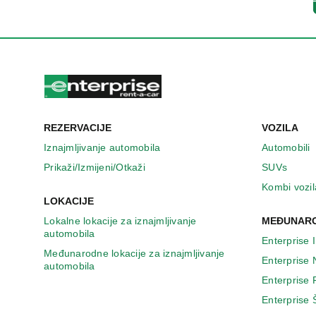
n
o
v
o
m
p
r
o
z
REZERVACIJE
VOZILA
o
r
Iznajmljivanje automobila
Automobili
u
Prikaži/Izmijeni/Otkaži
SUVs
Kombi vozil
LOKACIJE
Lokalne lokacije za iznajmljivanje
MEĐUNARO
automobila
Enterprise 
Međunarodne lokacije za iznajmljivanje
Enterprise
automobila
Enterprise
Enterprise 