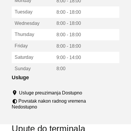
Monday
v
8:00 - 18:00
a
Tuesday
8:00 - 18:00
r
a
Wednesday
8:00 - 18:00
u
n
Thursday
8:00 - 18:00
o
v
Friday
8:00 - 18:00
o
m
Saturday
9:00 - 14:00
p
r
Sunday
8:00
o
z
Usluge
o
r
Usluge preuzimanja Dostupno
u
Povratak nakon radnog vremena
Nedostupno
Upute do terminala