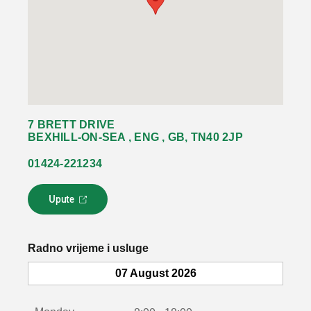
7 BRETT DRIVE
BEXHILL-ON-SEA , ENG , GB, TN40 2JP
01424-221234
Upute
L
i
n
k
Radno vrijeme i usluge
s
e
07 August 2026
o
t