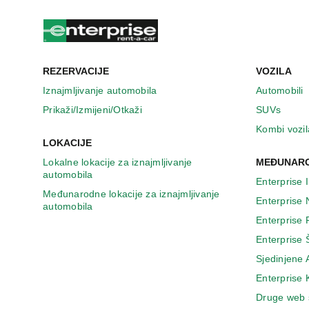
u
n
o
v
o
m
REZERVACIJE
VOZILA
p
Iznajmljivanje automobila
Automobili
r
Prikaži/Izmijeni/Otkaži
SUVs
o
z
Kombi vozil
o
LOKACIJE
r
Lokalne lokacije za iznajmljivanje
MEĐUNARO
u
automobila
Enterprise 
Međunarodne lokacije za iznajmljivanje
Enterprise
automobila
Enterprise
Enterprise 
Sjedinjene
Enterprise
Druge web 