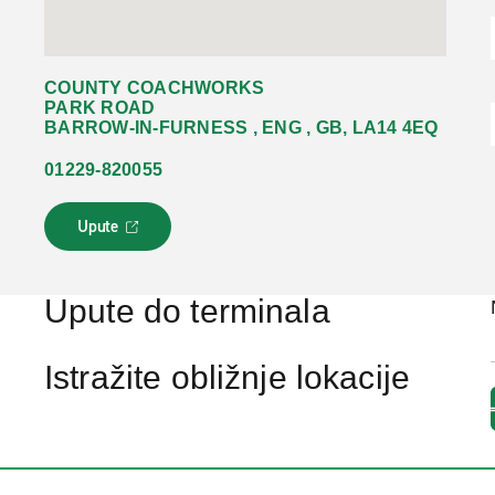
COUNTY COACHWORKS
PARK ROAD
BARROW-IN-FURNESS , ENG , GB, LA14 4EQ
01229-820055
Upute
L
i
n
k
Upute do terminala
s
e
o
Istražite obližnje lokacije
t
v
a
r
a