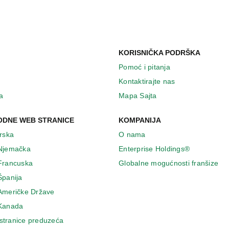
KORISNIČKA PODRŠKA
Pomoć i pitanja
Kontaktirajte nas
a
Mapa Sajta
DNE WEB STRANICE
KOMPANIJA
Irska
O nama
 Njemačka
Enterprise Holdings®
 Francuska
Globalne mogućnosti franšize
Španija
 Američke Države
 Κanada
stranice preduzeća