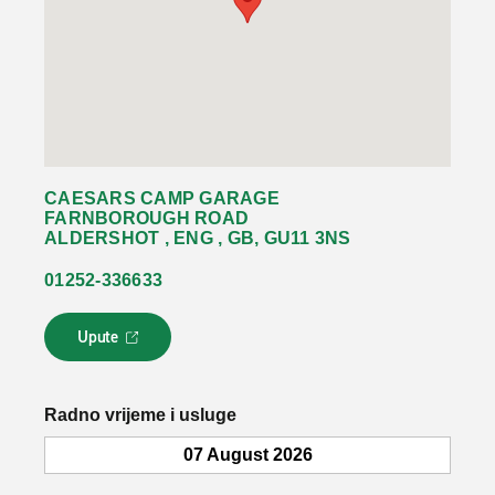
CAESARS CAMP GARAGE
FARNBOROUGH ROAD
ALDERSHOT , ENG , GB, GU11 3NS
01252-336633
Upute
L
i
n
k
Radno vrijeme i usluge
s
e
07 August 2026
o