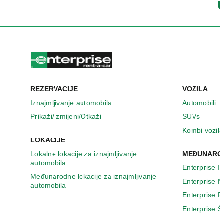
n
o
v
o
m
p
r
o
z
REZERVACIJE
VOZILA
o
r
Iznajmljivanje automobila
Automobili
u
Prikaži/Izmijeni/Otkaži
SUVs
Kombi vozil
LOKACIJE
Lokalne lokacije za iznajmljivanje
MEĐUNARO
automobila
Enterprise 
Međunarodne lokacije za iznajmljivanje
Enterprise
automobila
Enterprise
Enterprise 