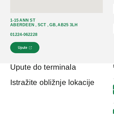
1-15 ANN ST
ABERDEEN , SCT , GB, AB25 3LH
01224-062228
Upute
L
i
n
k
Upute do terminala
s
e
o
Istražite obližnje lokacije
t
v
a
r
a
u