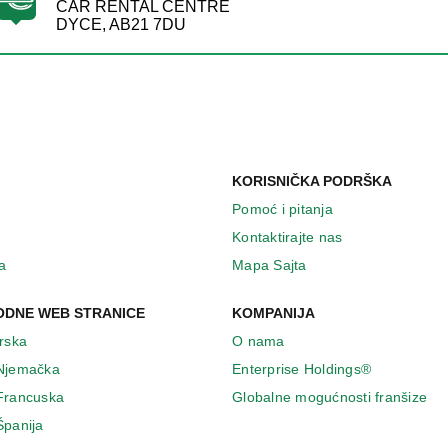
CAR RENTAL CENTRE
DYCE, AB21 7DU
KORISNIČKA PODRŠKA
Pomoć i pitanja
Kontaktirajte nas
a
Mapa Sajta
DNE WEB STRANICE
KOMPANIJA
Irska
O nama
 Njemačka
Enterprise Holdings®
 Francuska
Globalne mogućnosti franšize
Španija