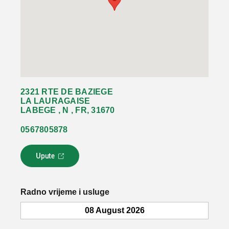
2321 RTE DE BAZIEGE
LA LAURAGAISE
LABEGE , N , FR, 31670
0567805878
Upute
L
i
n
k
Radno vrijeme i usluge
s
e
08 August 2026
o