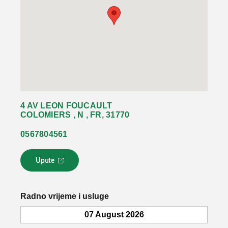
4 AV LEON FOUCAULT
COLOMIERS , N , FR, 31770
0567804561
Upute
L
i
n
k
Radno vrijeme i usluge
s
e
07 August 2026
o