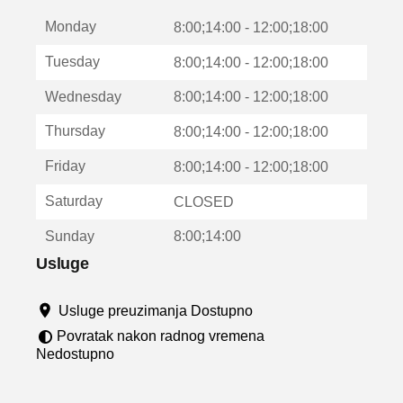
t
Monday
v
8:00;14:00 - 12:00;18:00
a
Tuesday
8:00;14:00 - 12:00;18:00
r
a
Wednesday
8:00;14:00 - 12:00;18:00
u
n
Thursday
8:00;14:00 - 12:00;18:00
o
v
Friday
8:00;14:00 - 12:00;18:00
o
m
Saturday
CLOSED
p
r
Sunday
8:00;14:00
o
z
Usluge
o
r
Usluge preuzimanja Dostupno
u
Povratak nakon radnog vremena
Nedostupno