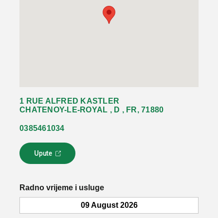
1 RUE ALFRED KASTLER
CHATENOY-LE-ROYAL , D , FR, 71880
0385461034
Upute
L
i
n
k
Radno vrijeme i usluge
s
e
09 August 2026
o