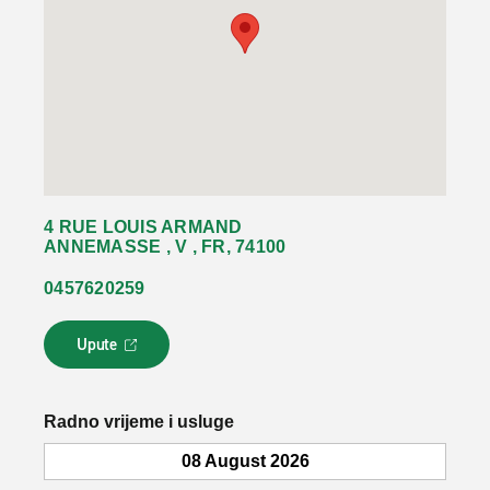
4 RUE LOUIS ARMAND
ANNEMASSE , V , FR, 74100
0457620259
Upute
L
i
n
k
Radno vrijeme i usluge
s
e
08 August 2026
o