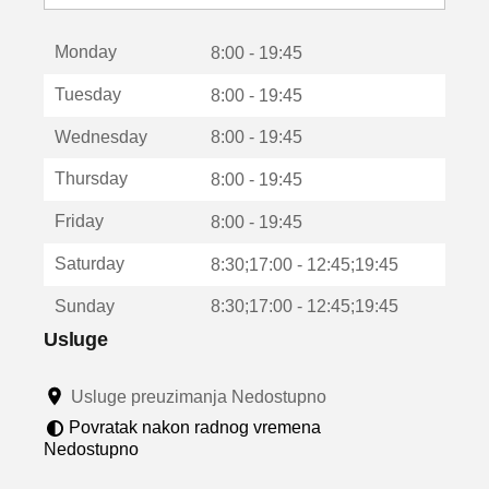
o
t
Monday
v
8:00 - 19:45
a
Tuesday
8:00 - 19:45
r
a
Wednesday
8:00 - 19:45
u
n
Thursday
8:00 - 19:45
o
v
Friday
8:00 - 19:45
o
m
Saturday
8:30;17:00 - 12:45;19:45
p
r
Sunday
8:30;17:00 - 12:45;19:45
o
z
Usluge
o
r
Usluge preuzimanja Nedostupno
u
Povratak nakon radnog vremena
Nedostupno