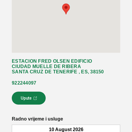
ESTACION FRED OLSEN EDIFICIO
CIUDAD MUELLE DE RIBERA
SANTA CRUZ DE TENERIFE , ES, 38150
922244097
Upute
L
i
n
k
Radno vrijeme i usluge
s
e
10 August 2026