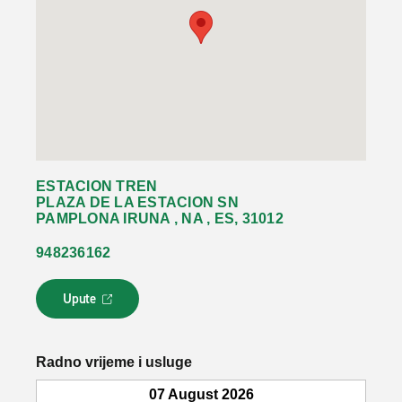
ESTACION TREN
PLAZA DE LA ESTACION SN
PAMPLONA IRUNA , NA , ES, 31012
948236162
Upute
L
i
n
k
Radno vrijeme i usluge
s
e
07 August 2026