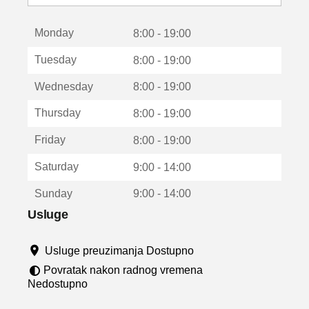
o
t
Monday
v
8:00 - 19:00
a
Tuesday
8:00 - 19:00
r
a
Wednesday
8:00 - 19:00
u
n
Thursday
8:00 - 19:00
o
v
Friday
8:00 - 19:00
o
m
Saturday
9:00 - 14:00
p
r
Sunday
9:00 - 14:00
o
z
Usluge
o
r
Usluge preuzimanja Dostupno
u
Povratak nakon radnog vremena
Nedostupno