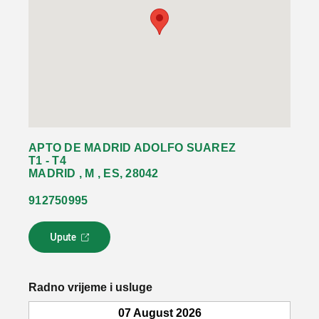
APTO DE MADRID ADOLFO SUAREZ
T1 - T4
MADRID , M , ES, 28042
912750995
Upute
L
i
n
k
Radno vrijeme i usluge
s
e
07 August 2026