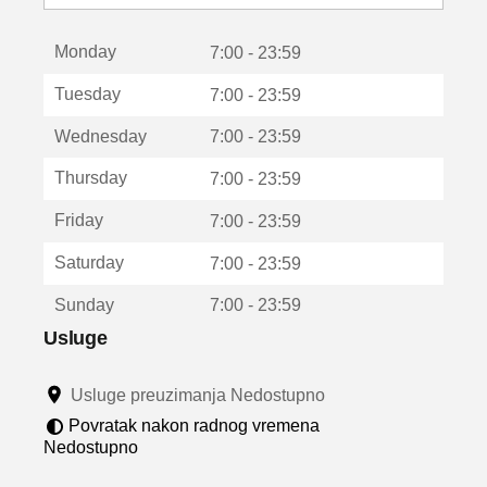
o
t
Monday
v
7:00 - 23:59
a
Tuesday
7:00 - 23:59
r
a
Wednesday
7:00 - 23:59
u
n
Thursday
7:00 - 23:59
o
v
Friday
7:00 - 23:59
o
m
Saturday
7:00 - 23:59
p
r
Sunday
7:00 - 23:59
o
z
Usluge
o
r
Usluge preuzimanja Nedostupno
u
Povratak nakon radnog vremena
Nedostupno