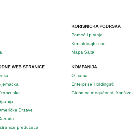
KORISNIČKA PODRŠKA
Pomoć i pitanja
Kontaktirajte nas
a
Mapa Sajta
DNE WEB STRANICE
KOMPANIJA
Irska
O nama
 Njemačka
Enterprise Holdings®
 Francuska
Globalne mogućnosti franšize
Španija
 Američke Države
 Κanada
stranice preduzeća