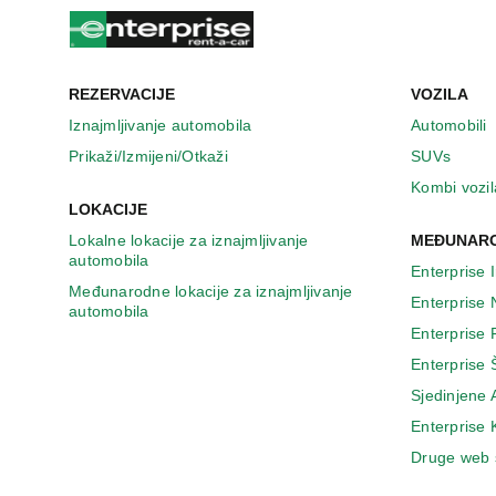
n
o
v
o
m
REZERVACIJE
VOZILA
p
Iznajmljivanje automobila
Automobili
r
Prikaži/Izmijeni/Otkaži
SUVs
o
z
Kombi vozil
o
LOKACIJE
r
Lokalne lokacije za iznajmljivanje
MEĐUNARO
u
automobila
Enterprise 
Međunarodne lokacije za iznajmljivanje
Enterprise
automobila
Enterprise
Enterprise 
Sjedinjene
Enterprise
Druge web 