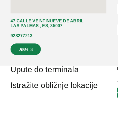
47 CALLE VEINTINUEVE DE ABRIL
LAS PALMAS , ES, 35007
928277213
Upute
L
i
n
k
Upute do terminala
s
e
o
Istražite obližnje lokacije
t
v
a
r
a
u