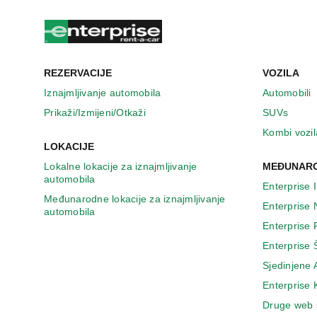
u
n
o
v
o
m
REZERVACIJE
VOZILA
p
Iznajmljivanje automobila
Automobili
r
Prikaži/Izmijeni/Otkaži
SUVs
o
z
Kombi vozil
o
LOKACIJE
r
Lokalne lokacije za iznajmljivanje
MEĐUNARO
u
automobila
Enterprise 
Međunarodne lokacije za iznajmljivanje
Enterprise
automobila
Enterprise
Enterprise 
Sjedinjene
Enterprise
Druge web 