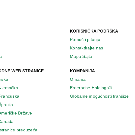
KORISNIČKA PODRŠKA
Pomoć i pitanja
Kontaktirajte nas
a
Mapa Sajta
DNE WEB STRANICE
KOMPANIJA
Irska
O nama
 Njemačka
Enterprise Holdings®
 Francuska
Globalne mogućnosti franšize
Španija
 Američke Države
 Κanada
stranice preduzeća