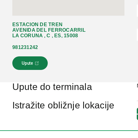
ESTACION DE TREN
AVENIDA DEL FERROCARRIL
LA CORUNA , C , ES, 15008
981231242
Upute
L
i
n
k
Upute do terminala
s
e
o
Istražite obližnje lokacije
t
v
a
r
a