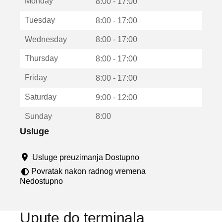
Monday
v
8:00 - 17:00
a
Tuesday
8:00 - 17:00
r
a
Wednesday
8:00 - 17:00
u
n
Thursday
8:00 - 17:00
o
v
Friday
8:00 - 17:00
o
m
Saturday
9:00 - 12:00
p
r
Sunday
8:00
o
z
Usluge
o
r
Usluge preuzimanja Dostupno
u
Povratak nakon radnog vremena
Nedostupno
Upute do terminala