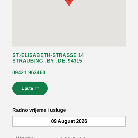
ST.-ELISABETH-STRASSE 14
STRAUBING , BY , DE, 94315
09421-963460
Upute
L
i
n
k
Radno vrijeme i usluge
s
e
09 August 2026
o
t