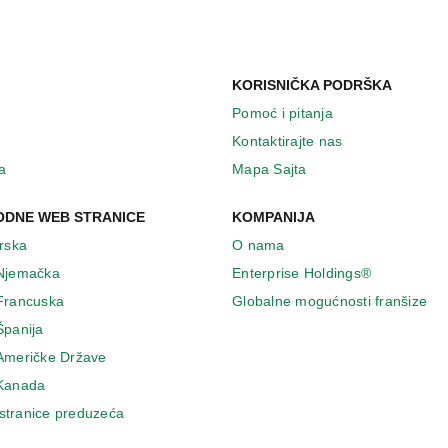
KORISNIČKA PODRŠKA
Pomoć i pitanja
Kontaktirajte nas
a
Mapa Sajta
DNE WEB STRANICE
KOMPANIJA
Irska
O nama
 Njemačka
Enterprise Holdings®
 Francuska
Globalne mogućnosti franšize
Španija
 Američke Države
 Κanada
stranice preduzeća