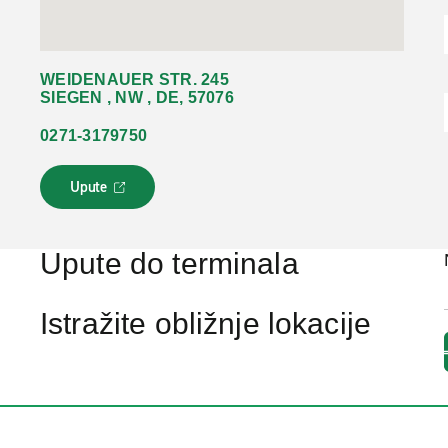
WEIDENAUER STR. 245
SIEGEN , NW , DE, 57076
0271-3179750
Upute
L
i
n
k
Upute do terminala
s
e
o
Istražite obližnje lokacije
t
v
a
r
a
u