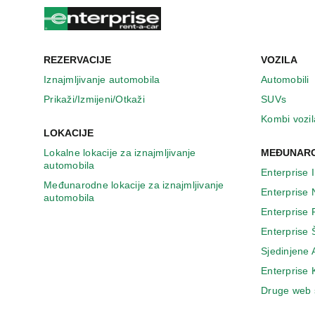
n
o
v
o
m
REZERVACIJE
VOZILA
p
Iznajmljivanje automobila
Automobili
r
Prikaži/Izmijeni/Otkaži
SUVs
o
z
Kombi vozil
o
LOKACIJE
r
Lokalne lokacije za iznajmljivanje
MEĐUNARO
u
automobila
Enterprise 
Međunarodne lokacije za iznajmljivanje
Enterprise
automobila
Enterprise
Enterprise 
Sjedinjene
Enterprise
Druge web 