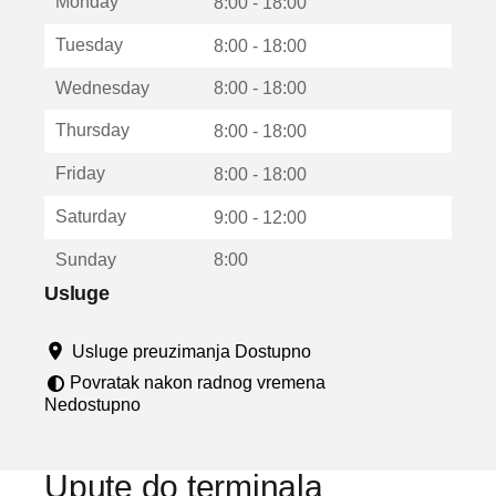
Monday
v
8:00 - 18:00
a
Tuesday
8:00 - 18:00
r
a
Wednesday
8:00 - 18:00
u
n
Thursday
8:00 - 18:00
o
v
Friday
8:00 - 18:00
o
m
Saturday
9:00 - 12:00
p
r
Sunday
8:00
o
z
Usluge
o
r
Usluge preuzimanja Dostupno
u
Povratak nakon radnog vremena
Nedostupno
Upute do terminala