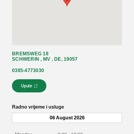
BREMSWEG 18
SCHWERIN , MV , DE, 19057
0385-4773030
Upute
L
i
n
k
Radno vrijeme i usluge
s
e
06 August 2026
o
t