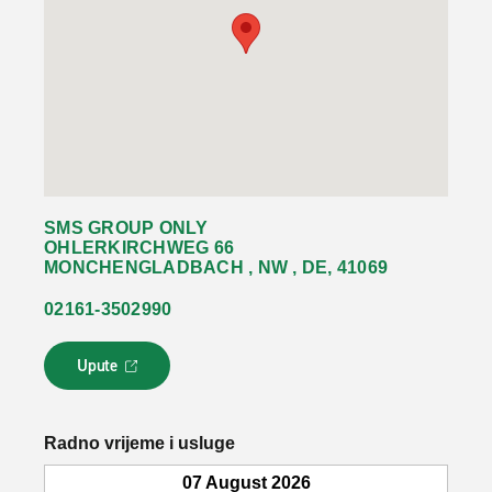
SMS GROUP ONLY
OHLERKIRCHWEG 66
MONCHENGLADBACH , NW , DE, 41069
02161-3502990
Upute
L
i
n
k
Radno vrijeme i usluge
s
e
07 August 2026