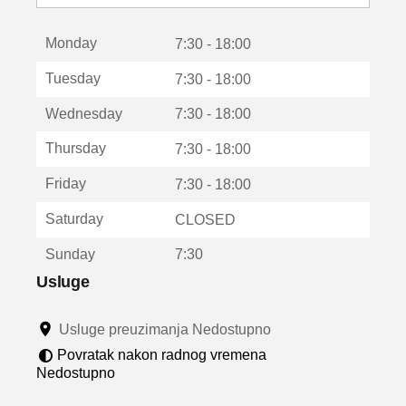
o
t
Monday
v
7:30 - 18:00
a
Tuesday
7:30 - 18:00
r
a
Wednesday
7:30 - 18:00
u
n
Thursday
7:30 - 18:00
o
v
Friday
7:30 - 18:00
o
m
Saturday
CLOSED
p
r
Sunday
7:30
o
z
Usluge
o
r
Usluge preuzimanja Nedostupno
u
Povratak nakon radnog vremena
Nedostupno