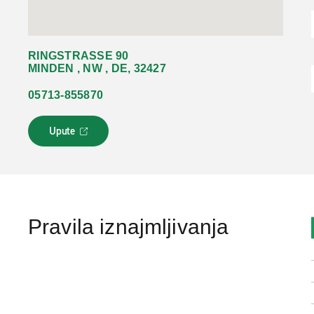
RINGSTRASSE 90
MINDEN , NW , DE, 32427
05713-855870
Upute
L
i
n
k
s
e
o
Pravila iznajmljivanja
t
v
a
r
a
u