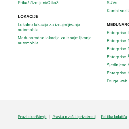
Prikaži/Izmijeni/Otkaži
SUVs
Kombi vozil
LOKACIJE
Lokalne lokacije za iznajmljivanje
MEĐUNARO
automobila
Enterprise 
Međunarodne lokacije za iznajmljivanje
Enterprise
automobila
Enterprise
Enterprise 
Sjedinjene
Enterprise
Druge web 
Pravila korištenja
Pravila o zaštiti privatnosti
Politika kolačića