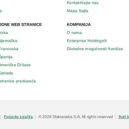
Kontaktirajte nas
a
Mapa Sajta
DNE WEB STRANICE
KOMPANIJA
Irska
O nama
 Njemačka
Enterprise Holdings®
 Francuska
Globalne mogućnosti franšize
Španija
 Američke Države
 Κanada
stranice preduzeća
Postavke kolačića
Built 
© 2026 Sfakianakis S.A. All rights reserved