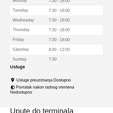
Monday
v
7:30 - 18:00
a
Tuesday
7:30 - 18:00
r
a
Wednesday
7:30 - 18:00
u
n
Thursday
7:30 - 18:00
o
v
Friday
7:30 - 18:00
o
m
Saturday
8:00 - 12:00
p
r
Sunday
7:30
o
z
Usluge
o
r
Usluge preuzimanja Dostupno
u
Povratak nakon radnog vremena
Nedostupno
Upute do terminala