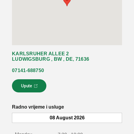
KARLSRUHER ALLEE 2
LUDWIGSBURG , BW , DE, 71636
07141-688750
Upute
L
i
n
k
Radno vrijeme i usluge
s
e
08 August 2026
o
t