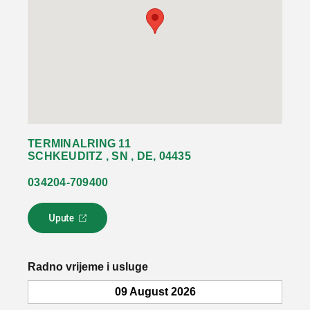
TERMINALRING 11
SCHKEUDITZ , SN , DE, 04435
034204-709400
Upute
L
i
n
k
Radno vrijeme i usluge
s
e
09 August 2026
o