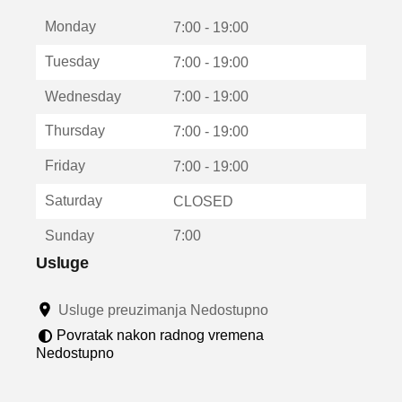
t
Monday
v
7:00 - 19:00
a
Tuesday
7:00 - 19:00
r
a
Wednesday
7:00 - 19:00
u
n
Thursday
7:00 - 19:00
o
v
Friday
7:00 - 19:00
o
m
Saturday
CLOSED
p
r
Sunday
7:00
o
z
Usluge
o
r
Usluge preuzimanja Nedostupno
u
Povratak nakon radnog vremena
Nedostupno