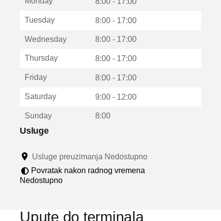
Monday
v
8:00 - 17:00
a
Tuesday
8:00 - 17:00
r
a
Wednesday
8:00 - 17:00
u
n
Thursday
8:00 - 17:00
o
v
Friday
8:00 - 17:00
o
m
Saturday
9:00 - 12:00
p
r
Sunday
8:00
o
z
Usluge
o
r
Usluge preuzimanja Nedostupno
u
Povratak nakon radnog vremena
Nedostupno
Upute do terminala