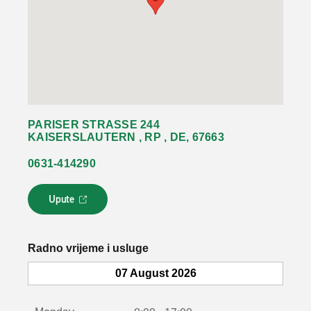
PARISER STRASSE 244
KAISERSLAUTERN , RP , DE, 67663
0631-414290
Upute
L
i
n
k
Radno vrijeme i usluge
s
e
07 August 2026
o
t