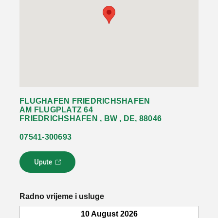
FLUGHAFEN FRIEDRICHSHAFEN
AM FLUGPLATZ 64
FRIEDRICHSHAFEN , BW , DE, 88046
07541-300693
Upute
L
i
n
k
Radno vrijeme i usluge
s
e
10 August 2026