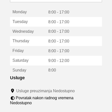
o
t
Monday
v
8:00 - 17:00
a
Tuesday
8:00 - 17:00
r
a
Wednesday
8:00 - 17:00
u
n
Thursday
8:00 - 17:00
o
v
Friday
8:00 - 17:00
o
m
Saturday
9:00 - 12:00
p
r
Sunday
8:00
o
z
Usluge
o
r
Usluge preuzimanja Nedostupno
u
Povratak nakon radnog vremena
Nedostupno