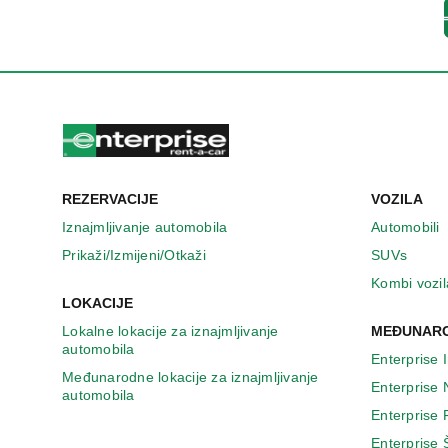
u
n
o
v
o
m
p
r
o
z
REZERVACIJE
VOZILA
o
r
Iznajmljivanje automobila
Automobili
u
Prikaži/Izmijeni/Otkaži
SUVs
Kombi vozil
LOKACIJE
Lokalne lokacije za iznajmljivanje
MEĐUNARO
automobila
Enterprise 
Međunarodne lokacije za iznajmljivanje
Enterprise
automobila
Enterprise
Enterprise 