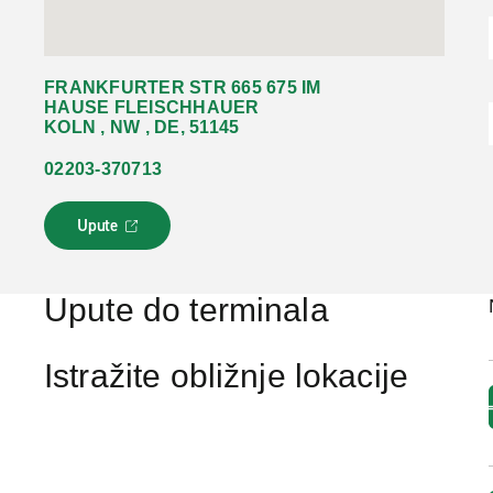
FRANKFURTER STR 665 675 IM
HAUSE FLEISCHHAUER
KOLN , NW , DE, 51145
02203-370713
Upute
L
i
n
k
Upute do terminala
s
e
o
Istražite obližnje lokacije
t
v
a
r
a