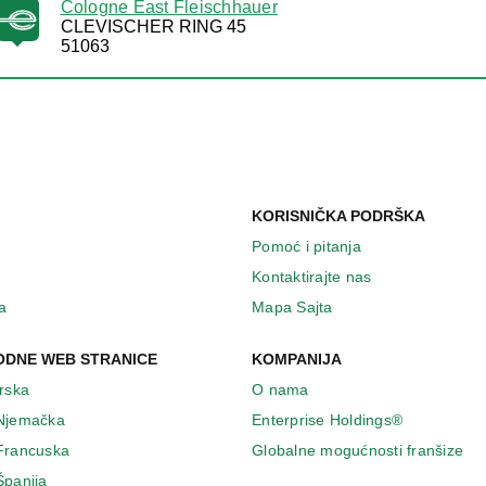
Cologne East Fleischhauer
CLEVISCHER RING 45
51063
KORISNIČKA PODRŠKA
Pomoć i pitanja
Kontaktirajte nas
a
Mapa Sajta
DNE WEB STRANICE
KOMPANIJA
Irska
O nama
 Njemačka
Enterprise Holdings®
 Francuska
Globalne mogućnosti franšize
Španija