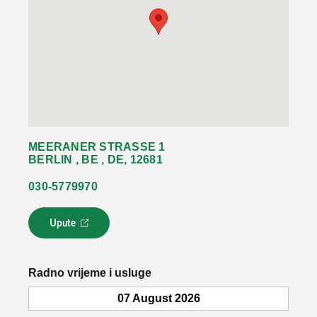
MEERANER STRASSE 1
BERLIN , BE , DE, 12681
030-5779970
Upute
L
i
n
k
Radno vrijeme i usluge
s
e
07 August 2026
o