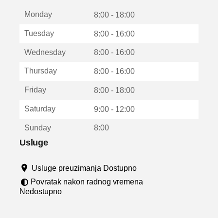
t
Monday
v
8:00 - 18:00
a
Tuesday
8:00 - 16:00
r
a
Wednesday
8:00 - 16:00
u
n
Thursday
8:00 - 16:00
o
v
Friday
8:00 - 18:00
o
m
Saturday
9:00 - 12:00
p
r
Sunday
8:00
o
z
Usluge
o
r
Usluge preuzimanja Dostupno
u
Povratak nakon radnog vremena
Nedostupno