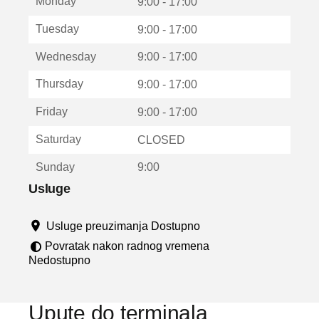
Monday
v
9:00 - 17:00
a
Tuesday
9:00 - 17:00
r
a
Wednesday
9:00 - 17:00
u
n
Thursday
9:00 - 17:00
o
v
Friday
9:00 - 17:00
o
m
Saturday
CLOSED
p
r
Sunday
9:00
o
z
Usluge
o
r
Usluge preuzimanja Dostupno
u
Povratak nakon radnog vremena
Nedostupno
Upute do terminala