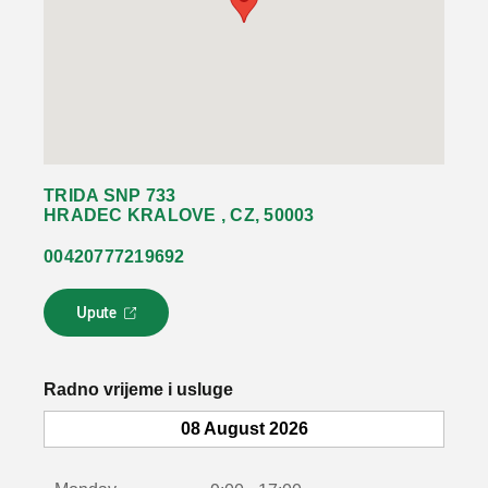
TRIDA SNP 733
HRADEC KRALOVE , CZ, 50003
00420777219692
Upute
L
i
n
k
Radno vrijeme i usluge
s
e
08 August 2026
o
t