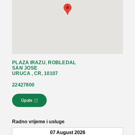
PLAZA IRAZU, ROBLEDAL
SAN JOSE
URUCA , CR, 10107
22427800
Upute
L
i
n
k
Radno vrijeme i usluge
s
e
07 August 2026