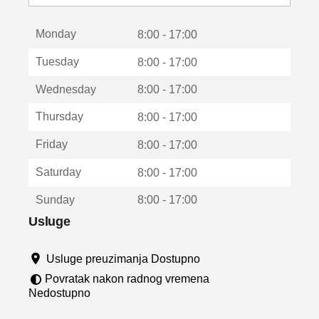
o
t
Monday
v
8:00 - 17:00
a
Tuesday
8:00 - 17:00
r
a
Wednesday
8:00 - 17:00
u
n
Thursday
8:00 - 17:00
o
v
Friday
8:00 - 17:00
o
m
Saturday
8:00 - 17:00
p
r
Sunday
8:00 - 17:00
o
z
Usluge
o
r
Usluge preuzimanja Dostupno
u
Povratak nakon radnog vremena
Nedostupno