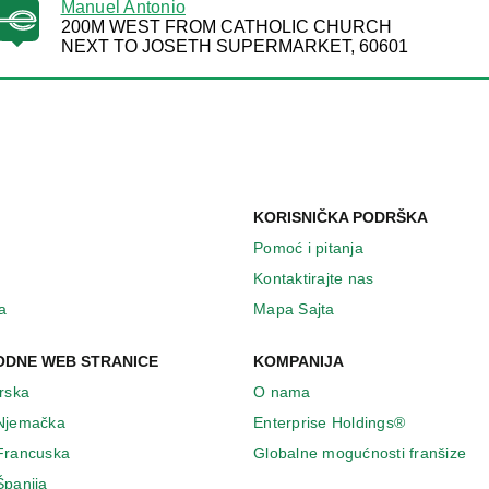
Manuel Antonio
200M WEST FROM CATHOLIC CHURCH
NEXT TO JOSETH SUPERMARKET, 60601
KORISNIČKA PODRŠKA
Pomoć i pitanja
Kontaktirajte nas
a
Mapa Sajta
DNE WEB STRANICE
KOMPANIJA
Irska
O nama
 Njemačka
Enterprise Holdings®
 Francuska
Globalne mogućnosti franšize
Španija