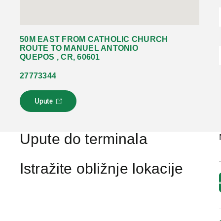
50M EAST FROM CATHOLIC CHURCH
ROUTE TO MANUEL ANTONIO
QUEPOS , CR, 60601
27773344
Upute
L
i
n
k
Upute do terminala
s
e
o
Istražite obližnje lokacije
t
v
a
r
a