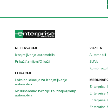
u
n
o
v
o
m
p
r
o
z
REZERVACIJE
VOZILA
o
r
Iznajmljivanje automobila
Automobili
u
Prikaži/Izmijeni/Otkaži
SUVs
Kombi vozil
LOKACIJE
Lokalne lokacije za iznajmljivanje
MEĐUNARO
automobila
Enterprise 
Međunarodne lokacije za iznajmljivanje
Enterprise
automobila
Enterprise
Enterprise 