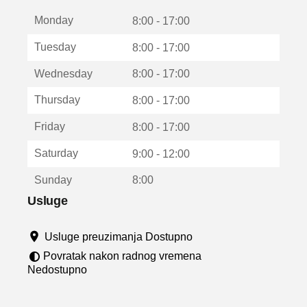
t
Monday
v
8:00 - 17:00
a
Tuesday
8:00 - 17:00
r
a
Wednesday
8:00 - 17:00
u
n
Thursday
8:00 - 17:00
o
v
Friday
8:00 - 17:00
o
m
Saturday
9:00 - 12:00
p
r
Sunday
8:00
o
z
Usluge
o
r
Usluge preuzimanja Dostupno
u
Povratak nakon radnog vremena
Nedostupno