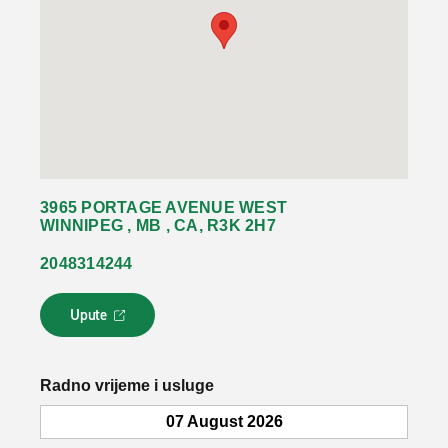
3965 PORTAGE AVENUE WEST
WINNIPEG , MB , CA, R3K 2H7
2048314244
Upute
L
i
n
k
Radno vrijeme i usluge
s
e
07 August 2026
o