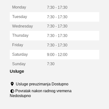
t
Monday
v
7:30 - 17:30
a
Tuesday
7:30 - 17:30
r
a
Wednesday
7:30 - 17:30
u
n
Thursday
7:30 - 17:30
o
v
Friday
7:30 - 17:30
o
m
Saturday
9:00 - 12:00
p
r
Sunday
7:30
o
z
Usluge
o
r
Usluge preuzimanja Dostupno
u
Povratak nakon radnog vremena
Nedostupno