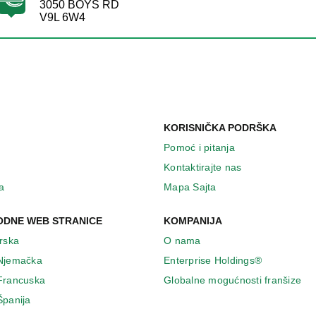
3050 BOYS RD
V9L 6W4
KORISNIČKA PODRŠKA
Pomoć i pitanja
Kontaktirajte nas
a
Mapa Sajta
DNE WEB STRANICE
KOMPANIJA
Irska
O nama
 Njemačka
Enterprise Holdings®
 Francuska
Globalne mogućnosti franšize
Španija