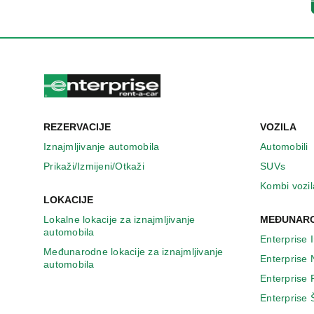
n
o
v
o
m
p
r
o
z
REZERVACIJE
VOZILA
o
r
Iznajmljivanje automobila
Automobili
u
Prikaži/Izmijeni/Otkaži
SUVs
Kombi vozil
LOKACIJE
Lokalne lokacije za iznajmljivanje
MEĐUNARO
automobila
Enterprise 
Međunarodne lokacije za iznajmljivanje
Enterprise
automobila
Enterprise
Enterprise 