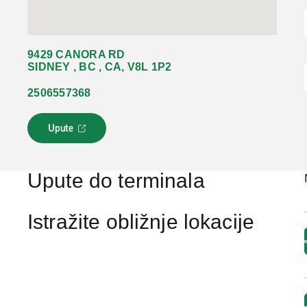
9429 CANORA RD
SIDNEY , BC , CA, V8L 1P2
2506557368
Upute
L
i
n
k
Upute do terminala
s
e
o
Istražite obližnje lokacije
t
v
a
r
a
u