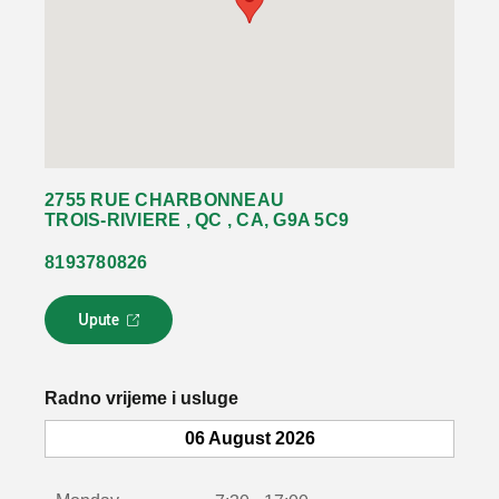
2755 RUE CHARBONNEAU
TROIS-RIVIERE , QC , CA, G9A 5C9
8193780826
Upute
L
i
n
k
Radno vrijeme i usluge
s
e
06 August 2026
o
t