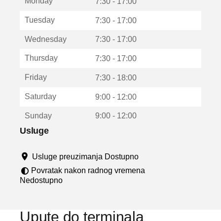
Monday
v
7:30 - 17:00
a
Tuesday
7:30 - 17:00
r
a
Wednesday
7:30 - 17:00
u
n
Thursday
7:30 - 17:00
o
v
Friday
7:30 - 18:00
o
m
Saturday
9:00 - 12:00
p
r
Sunday
9:00 - 12:00
o
z
Usluge
o
r
Usluge preuzimanja Dostupno
u
Povratak nakon radnog vremena
Nedostupno
Upute do terminala