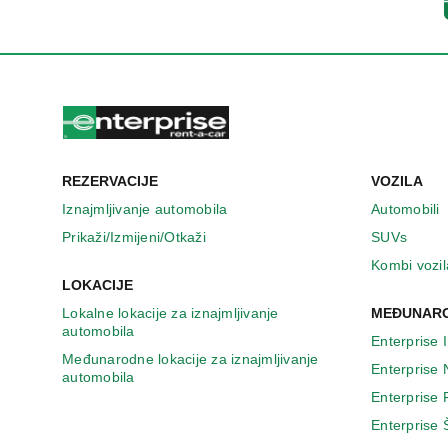
n
o
v
o
m
p
r
o
z
REZERVACIJE
VOZILA
o
r
Iznajmljivanje automobila
Automobili
u
Prikaži/Izmijeni/Otkaži
SUVs
Kombi vozil
LOKACIJE
Lokalne lokacije za iznajmljivanje
MEĐUNARO
automobila
Enterprise 
Međunarodne lokacije za iznajmljivanje
Enterprise
automobila
Enterprise
Enterprise 