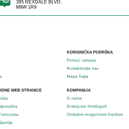
395 REXDALE BLVD.
M9W 1R9
KORISNIČKA PODRŠKA
Pomoć i pitanja
Kontaktirajte nas
a
Mapa Sajta
DNE WEB STRANICE
KOMPANIJA
Irska
O nama
 Njemačka
Enterprise Holdings®
 Francuska
Globalne mogućnosti franšize
Španija