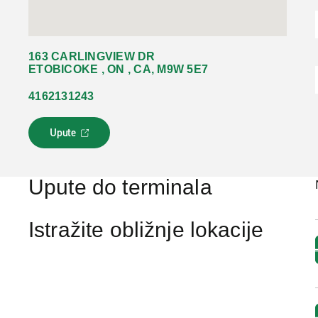
163 CARLINGVIEW DR
ETOBICOKE , ON , CA, M9W 5E7
4162131243
Upute
L
i
n
k
Upute do terminala
s
e
o
Istražite obližnje lokacije
t
v
a
r
a
u