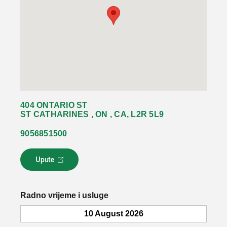
404 ONTARIO ST
ST CATHARINES , ON , CA, L2R 5L9
9056851500
Upute
L
i
n
k
Radno vrijeme i usluge
s
e
10 August 2026
o