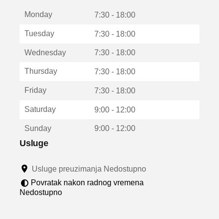
t
Monday
v
7:30 - 18:00
a
Tuesday
7:30 - 18:00
r
a
Wednesday
7:30 - 18:00
u
n
Thursday
7:30 - 18:00
o
v
Friday
7:30 - 18:00
o
m
Saturday
9:00 - 12:00
p
r
Sunday
9:00 - 12:00
o
z
Usluge
o
r
Usluge preuzimanja Nedostupno
u
Povratak nakon radnog vremena
Nedostupno