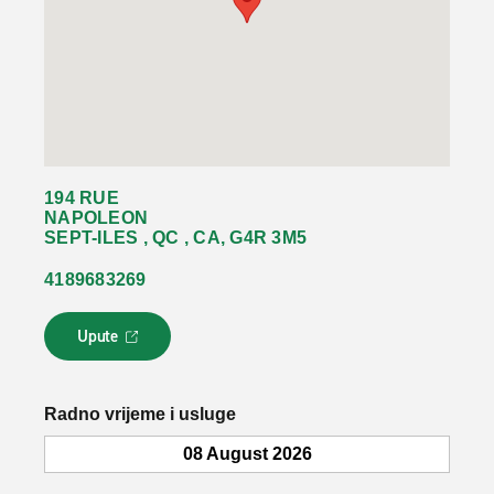
194 RUE
NAPOLEON
SEPT-ILES , QC , CA, G4R 3M5
4189683269
Upute
L
i
n
k
Radno vrijeme i usluge
s
e
08 August 2026
o