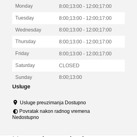
t
Monday
v
8:00;13:00 - 12:00;17:00
a
Tuesday
8:00;13:00 - 12:00;17:00
r
a
Wednesday
8:00;13:00 - 12:00;17:00
u
n
Thursday
8:00;13:00 - 12:00;17:00
o
v
Friday
8:00;13:00 - 12:00;17:00
o
m
Saturday
CLOSED
p
r
Sunday
8:00;13:00
o
z
Usluge
o
r
Usluge preuzimanja Dostupno
u
Povratak nakon radnog vremena
Nedostupno