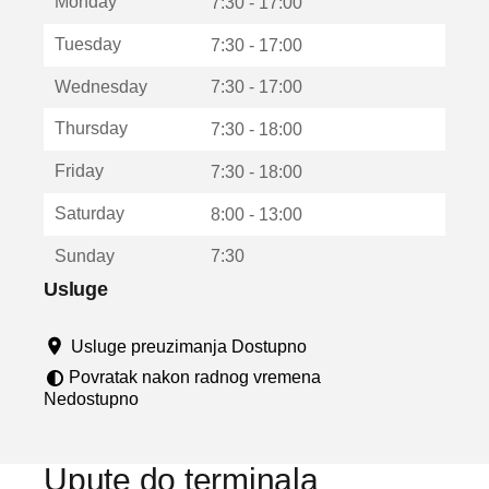
Monday
v
7:30 - 17:00
a
Tuesday
7:30 - 17:00
r
a
Wednesday
7:30 - 17:00
u
n
Thursday
7:30 - 18:00
o
v
Friday
7:30 - 18:00
o
m
Saturday
8:00 - 13:00
p
r
Sunday
7:30
o
z
Usluge
o
r
Usluge preuzimanja Dostupno
u
Povratak nakon radnog vremena
Nedostupno
Upute do terminala