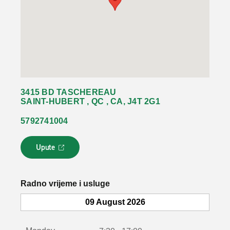
3415 BD TASCHEREAU
SAINT-HUBERT , QC , CA, J4T 2G1
5792741004
Upute
L
i
n
k
Radno vrijeme i usluge
s
e
09 August 2026
o
t