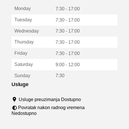
t
Monday
v
7:30 - 17:00
a
Tuesday
7:30 - 17:00
r
a
Wednesday
7:30 - 17:00
u
n
Thursday
7:30 - 17:00
o
v
Friday
7:30 - 17:00
o
m
Saturday
9:00 - 12:00
p
r
Sunday
7:30
o
z
Usluge
o
r
Usluge preuzimanja Dostupno
u
Povratak nakon radnog vremena
Nedostupno