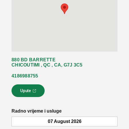
880 BD BARRETTE
CHICOUTIMI , QC , CA, G7J 3C5
4186988755
Upute
L
i
n
k
Radno vrijeme i usluge
s
e
07 August 2026
o