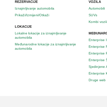
u
REZERVACIJE
VOZILA
n
Iznajmljivanje automobila
Automobili
o
v
Prikaži/Izmijeni/Otkaži
SUVs
o
Kombi vozil
m
LOKACIJE
p
Lokalne lokacije za iznajmljivanje
MEĐUNARO
r
automobila
o
Enterprise 
z
Međunarodne lokacije za iznajmljivanje
Enterprise
o
automobila
r
Enterprise
u
Enterprise 
Sjedinjene
Enterprise
Druge web 