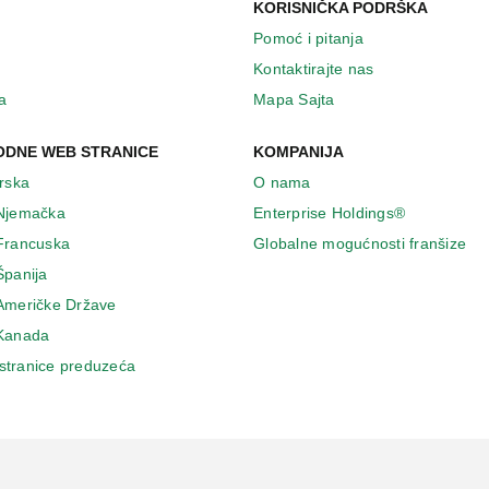
KORISNIČKA PODRŠKA
Pomoć i pitanja
Kontaktirajte nas
a
Mapa Sajta
DNE WEB STRANICE
KOMPANIJA
Irska
O nama
 Njemačka
Enterprise Holdings®
 Francuska
Globalne mogućnosti franšize
Španija
 Američke Države
 Κanada
stranice preduzeća