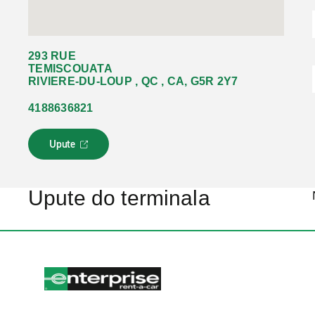
293 RUE
TEMISCOUATA
RIVIERE-DU-LOUP , QC , CA, G5R 2Y7
4188636821
Upute
L
i
n
k
Upute do terminala
s
e
o
t
v
a
r
a