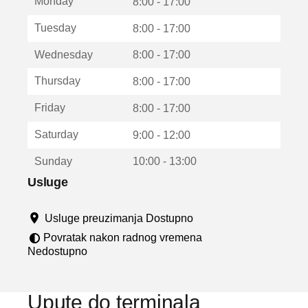
Monday
v
8:00 - 17:00
a
Tuesday
8:00 - 17:00
r
a
Wednesday
8:00 - 17:00
u
n
Thursday
8:00 - 17:00
o
v
Friday
8:00 - 17:00
o
m
Saturday
9:00 - 12:00
p
r
Sunday
10:00 - 13:00
o
z
Usluge
o
r
Usluge preuzimanja Dostupno
u
Povratak nakon radnog vremena
Nedostupno
Upute do terminala