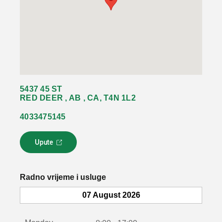
5437 45 ST
RED DEER , AB , CA, T4N 1L2
4033475145
Upute
L
i
n
k
Radno vrijeme i usluge
s
e
07 August 2026
o
t