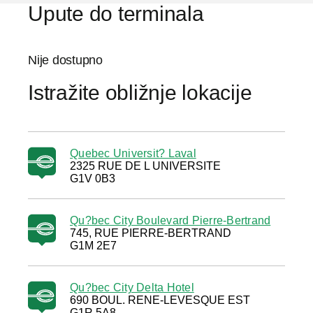
Upute do terminala
Nije dostupno
Istražite obližnje lokacije
Quebec Universit? Laval
2325 RUE DE L UNIVERSITE
G1V 0B3
Qu?bec City Boulevard Pierre-Bertrand
745, RUE PIERRE-BERTRAND
G1M 2E7
Qu?bec City Delta Hotel
690 BOUL. RENE-LEVESQUE EST
G1R 5A8