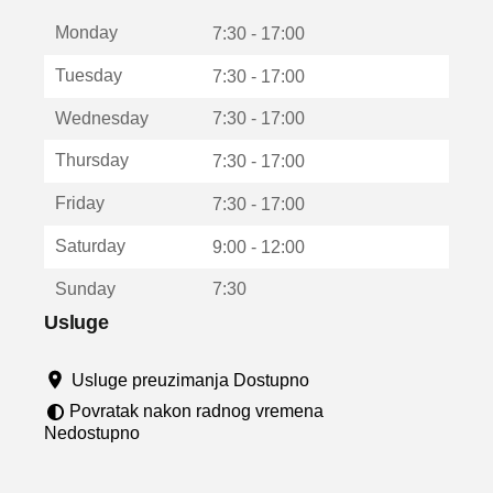
t
Monday
v
7:30 - 17:00
a
Tuesday
7:30 - 17:00
r
a
Wednesday
7:30 - 17:00
u
n
Thursday
7:30 - 17:00
o
v
Friday
7:30 - 17:00
o
m
Saturday
9:00 - 12:00
p
r
Sunday
7:30
o
z
Usluge
o
r
Usluge preuzimanja Dostupno
u
Povratak nakon radnog vremena
Nedostupno