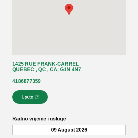
1425 RUE FRANK-CARREL
QUEBEC , QC , CA, G1N 4N7
4186877359
Upute
L
i
n
k
Radno vrijeme i usluge
s
e
09 August 2026
o