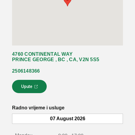
4760 CONTINENTAL WAY
PRINCE GEORGE , BC , CA, V2N 5S5
2506148366
Upute
L
i
n
k
Radno vrijeme i usluge
s
e
07 August 2026
o
t