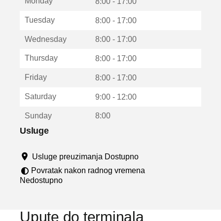
Monday
v
8:00 - 17:00
a
Tuesday
8:00 - 17:00
r
a
Wednesday
8:00 - 17:00
u
n
Thursday
8:00 - 17:00
o
v
Friday
8:00 - 17:00
o
m
Saturday
9:00 - 12:00
p
r
Sunday
8:00
o
z
Usluge
o
r
Usluge preuzimanja Dostupno
u
Povratak nakon radnog vremena
Nedostupno
Upute do terminala