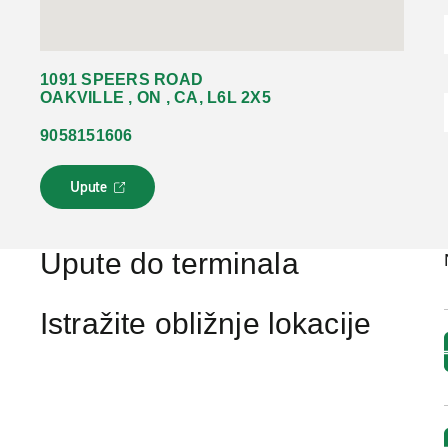
1091 SPEERS ROAD
OAKVILLE , ON , CA, L6L 2X5
9058151606
Upute
L
i
n
k
Upute do terminala
s
e
o
Istražite obližnje lokacije
t
v
a
r
a
u