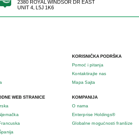
2380 ROYAL WINDSOR DR EAST
UNIT 4, L5J 1K6
KORISNIČKA PODRŠKA
Pomoć i pitanja
Kontaktirajte nas
a
Mapa Sajta
DNE WEB STRANICE
KOMPANIJA
Irska
O nama
 Njemačka
Enterprise Holdings®
 Francuska
Globalne mogućnosti franšize
Španija