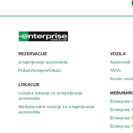
n
o
v
o
m
p
r
o
z
REZERVACIJE
VOZILA
o
r
Iznajmljivanje automobila
Automobili
u
Prikaži/Izmijeni/Otkaži
SUVs
Kombi vozil
LOKACIJE
Lokalne lokacije za iznajmljivanje
MEĐUNARO
automobila
Enterprise 
Međunarodne lokacije za iznajmljivanje
Enterprise
automobila
Enterprise
Enterprise 