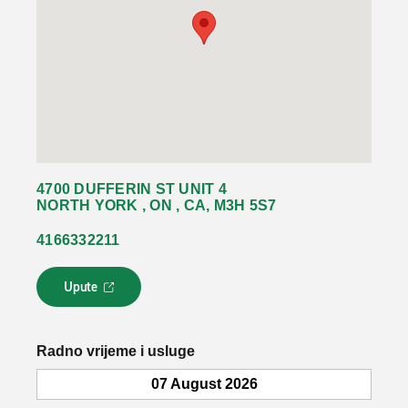
4700 DUFFERIN ST UNIT 4
NORTH YORK , ON , CA, M3H 5S7
4166332211
Upute
L
i
n
k
Radno vrijeme i usluge
s
e
07 August 2026
o