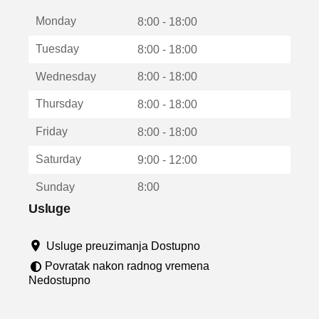
t
Monday
v
8:00 - 18:00
a
Tuesday
8:00 - 18:00
r
a
Wednesday
8:00 - 18:00
u
n
Thursday
8:00 - 18:00
o
v
Friday
8:00 - 18:00
o
m
Saturday
9:00 - 12:00
p
r
Sunday
8:00
o
z
Usluge
o
r
Usluge preuzimanja Dostupno
u
Povratak nakon radnog vremena
Nedostupno