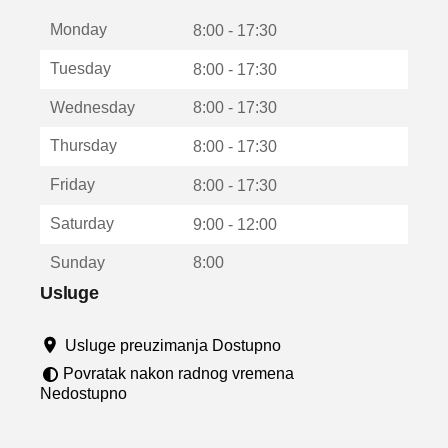
t
Monday
v
8:00 - 17:30
a
Tuesday
8:00 - 17:30
r
a
Wednesday
8:00 - 17:30
u
n
Thursday
8:00 - 17:30
o
v
Friday
8:00 - 17:30
o
m
Saturday
9:00 - 12:00
p
r
Sunday
8:00
o
z
Usluge
o
r
Usluge preuzimanja Dostupno
u
Povratak nakon radnog vremena
Nedostupno