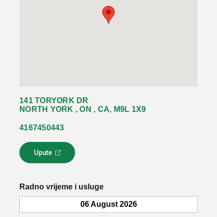
141 TORYORK DR
NORTH YORK , ON , CA, M9L 1X9
4167450443
Upute
L
i
n
k
Radno vrijeme i usluge
s
e
06 August 2026
o