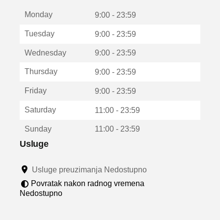
t
Monday
v
9:00 - 23:59
a
Tuesday
9:00 - 23:59
r
a
Wednesday
9:00 - 23:59
u
n
Thursday
9:00 - 23:59
o
v
Friday
9:00 - 23:59
o
m
Saturday
11:00 - 23:59
p
r
Sunday
11:00 - 23:59
o
z
Usluge
o
r
Usluge preuzimanja Nedostupno
u
Povratak nakon radnog vremena
Nedostupno