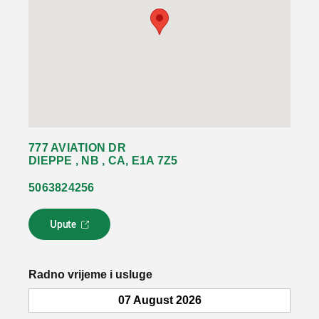
777 AVIATION DR
DIEPPE , NB , CA, E1A 7Z5
5063824256
Upute
L
i
n
k
Radno vrijeme i usluge
s
e
07 August 2026
o