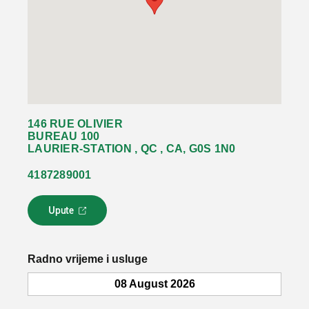
146 RUE OLIVIER
BUREAU 100
LAURIER-STATION , QC , CA, G0S 1N0
4187289001
Upute
L
i
n
k
Radno vrijeme i usluge
s
e
08 August 2026
o