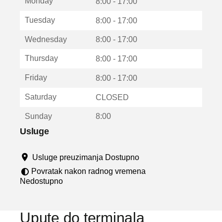
Monday
v
8:00 - 17:00
a
Tuesday
8:00 - 17:00
r
a
Wednesday
8:00 - 17:00
u
n
Thursday
8:00 - 17:00
o
v
Friday
8:00 - 17:00
o
m
Saturday
CLOSED
p
r
Sunday
8:00
o
z
Usluge
o
r
Usluge preuzimanja Dostupno
u
Povratak nakon radnog vremena
Nedostupno
Upute do terminala