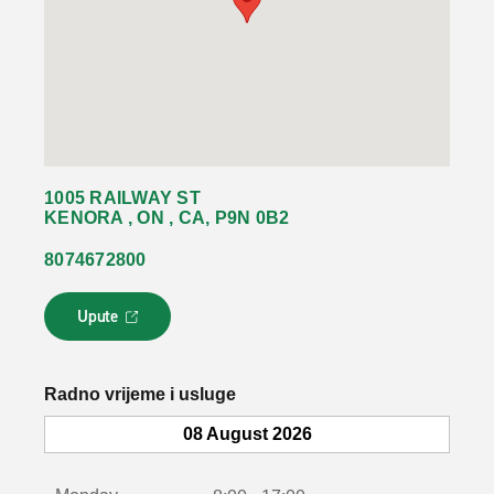
1005 RAILWAY ST
KENORA , ON , CA, P9N 0B2
8074672800
Upute
L
i
n
k
Radno vrijeme i usluge
s
e
08 August 2026
o
t